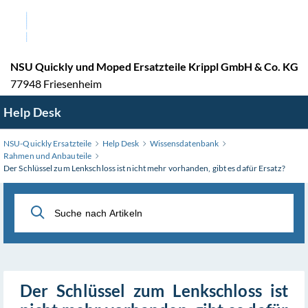
Zum
Hauptinhalt
wechseln
NSU Quickly und Moped Ersatzteile Krippl GmbH & Co. KG
77948 Friesenheim
Help Desk
NSU-Quickly Ersatzteile
Help Desk
Wissensdatenbank
Rahmen und Anbauteile
Der Schlüssel zum Lenkschloss ist nicht mehr vorhanden, gibt es dafür Ersatz?
Der Schlüssel zum Lenkschloss ist