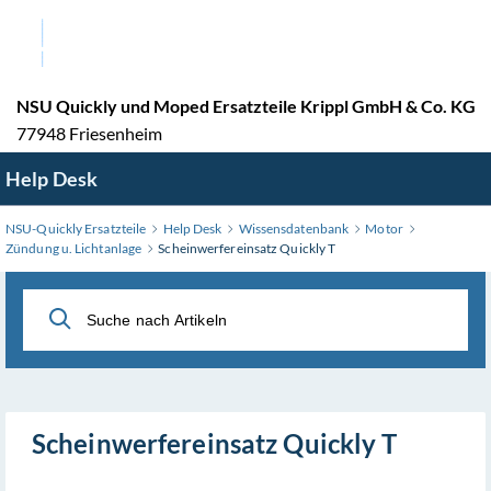
Zum
Hauptinhalt
wechseln
NSU Quickly und Moped Ersatzteile Krippl GmbH & Co. KG
77948 Friesenheim
Help Desk
NSU-Quickly Ersatzteile
Help Desk
Wissensdatenbank
Motor
Zündung u. Lichtanlage
Scheinwerfereinsatz Quickly T
Scheinwerfereinsatz Quickly T