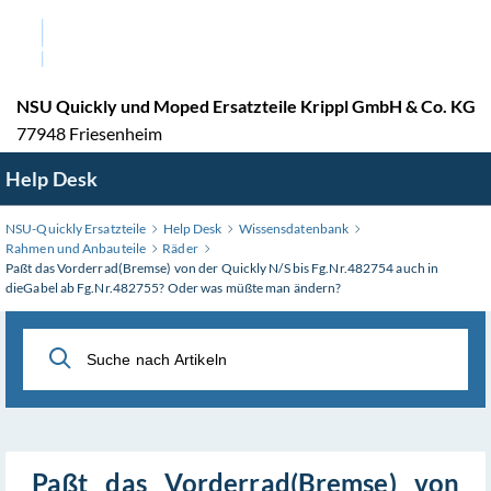
Zum
Hauptinhalt
wechseln
NSU Quickly und Moped Ersatzteile Krippl GmbH & Co. KG
77948 Friesenheim
Help Desk
NSU-Quickly Ersatzteile
Help Desk
Wissensdatenbank
Rahmen und Anbauteile
Räder
Paßt das Vorderrad(Bremse) von der Quickly N/S bis Fg.Nr.482754 auch in
dieGabel ab Fg.Nr.482755? Oder was müßte man ändern?
Paßt das Vorderrad(Bremse) von