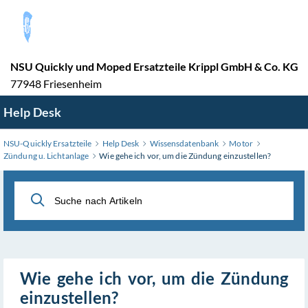
Zum
Hauptinhalt
wechseln
NSU Quickly und Moped Ersatzteile Krippl GmbH & Co. KG
77948 Friesenheim
Help Desk
NSU-Quickly Ersatzteile
Help Desk
Wissensdatenbank
Motor
Zündung u. Lichtanlage
Wie gehe ich vor, um die Zündung einzustellen?
Wie gehe ich vor, um die Zündung
einzustellen?