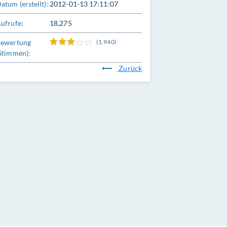
atum (erstellt):
2012-01-13 17:11:07
ufrufe:
18,275
ewertung
(1,940)
Stimmen):
Zurück