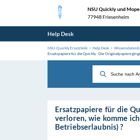
Zum
NSU Quickly und Moped
Hauptinhalt
77948 Friesenheim
wechseln
Help Desk
NSU-Quickly Ersatzteile
Help Desk
Wissensdatenb
Ersatzpapiere für die Quickly - Die Originalpapiere gin
Ersatzpapiere für die Qu
verloren, wie komme ich
Betriebserlaubnis) ?