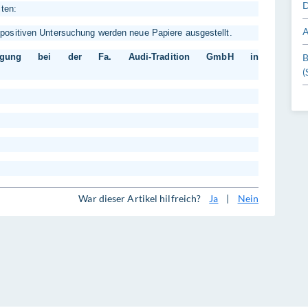
D
ten:
A
ositiven Untersuchung werden neue Papiere ausgestellt.
einigung bei der Fa. Audi-Tradition GmbH in
B
(
War dieser Artikel hilfreich?
Ja
|
Nein